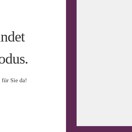
indet
odus.
 für Sie da!