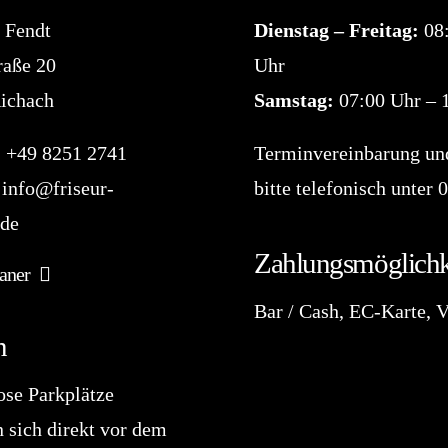
e Fendt
Dienstag – Freitag:
08
raße 20
Uhr
ichach
Samstag:
07:00 Uhr – 
:
+49 8251 2741
Terminvereinbarung un
:
info@friseur-
bitte telefonisch unter
0
.de
Zahlungsmöglichk
aner
Bar / Cash, EC-Karte, 
n
ose Parkplätze
 sich direkt vor dem