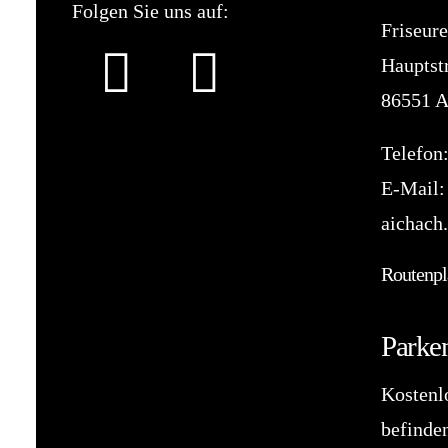
Folgen Sie uns auf:
Friseur
Hauptst
86551 A
Telefon
E-Mail
aichach
Routenpl
Parke
Kostenl
befinden